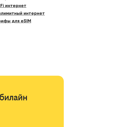
-Fi интернет
злимитный интернет
рифы для eSIM
билайн