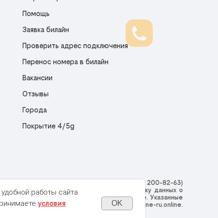
Помощь
Заявка билайн
Проверить адрес подключения
Перенос номера в билайн
Вакансии
Отзывы
Города
Покрытие 4/5g
 e-mail:
reception@onlineserv.ru
, тел.
+7 (800) 200-82-63
)
ine, Вы предоставляете согласие на обработку данных о
 удобной работы сайта.
на условиях
Политику обработки файлов cookie
. Указанные
принимаете
OK
условия
ся с целью функционирования сайта beeline-ru.online.
на обработку Ваших персональных данных
.