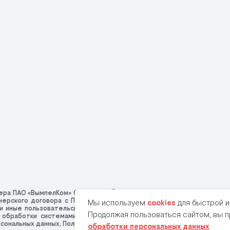
тнера ПАО «ВымпелКом» ООО "ОНЛАЙН СЕРВИСЫ" (ОГРН:1196234008915,
ерского договора с ПАО «ВымпелКом». Посещая сайт beeline-ru.onl
Мы используем
для быстрой и
cookies
s и иные пользовательские данные), сбор которых осуществляется 
Продолжая пользоваться сайтом, вы 
бработки системами Яндекс.Метрика и др., которая осуществляет
рсональных данных
,
Пользовательское соглашение
и даёте
Согласие 
.
обработки персональных данных