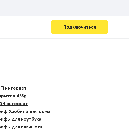
Подключиться
-Fi интернет
крытие 4/5g
ON интернет
риф Удобный для дома
рифы для ноутбука
рифы для планшета